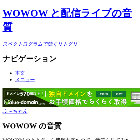
WOWOW と配信ライブの音
質
スペクトログラムで聴くリトグリ
ナビゲーション
本文
メニュー
ふ～ちゃん
WOWOW の音質