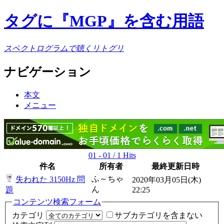
タグに『MGP』を含む用語
スペクトログラムで聴くリトグリ
ナビゲーション
本文
メニュー
01 - 01 / 1 Hits
件名
所有者
最終更新日時
ふ～ちゃ
失われた 3150Hz 問
2020年03月05日(木)
ん
題
22:25
コンテンツ検索フォーム
カテゴリ
サブカテゴリを含まない